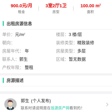
900.0元/月
3
室
2
厅
1
卫
100.00 m
2
租金
房型
面积
出租房源信息
单价：
元/m
楼层：
3 楼/层
2
朝向：
装修类型：
精致装修
房屋年代：
年
房屋类型：
多层
联系人：
郭生
区域：
暂无数据
产权年限：
整租
房源描述
郭生
(个人发布)
联系时请说明是在
翁源房产网
看到的！