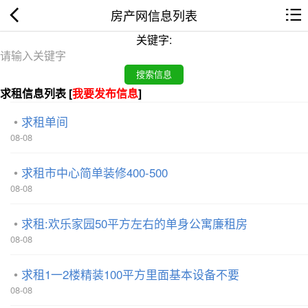
房产网信息列表
关键字:
求租信息列表 [
我要发布信息
]
求租单间
08-08
求租市中心简单装修400-500
08-08
求租:欢乐家园50平方左右的单身公寓廉租房
08-08
求租1一2楼精装100平方里面基本设备不要
08-08