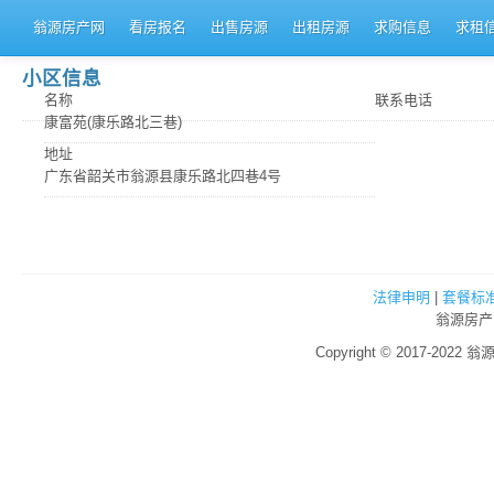
翁源房产网
看房报名
出售房源
出租房源
求购信息
求租
小区信息
名称
联系电话
康富苑(康乐路北三巷)
地址
广东省韶关市翁源县康乐路北四巷4号
法律申明
|
套餐标
翁源房产
Copyright © 2017-2022 翁源房